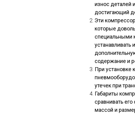
износ деталей 
достигающий де
Эти компрессо
которые доволь
специальными к
устанавливать 
дополнительну
содержание и р
При установке 
пневмооборудо
утечек при тран
Габариты компр
сравнивать его
массой и разме