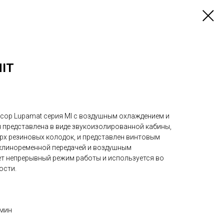
MIT
ор Lupamat серия MI с воздушным охлаждением и
 представлена в виде звукоизолированной кабины,
рх резиновых колодок, и представлен винтовым
 клиноременной передачей и воздушным
т непрерывный режим работы и используется во
ости.
/мин