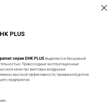
DHK PLUS
pamat серии DHK PLUS
в
ыделяются бесшумной
ительностью. Превосходные эксплуатационные
 высокое качество винтовых воздушных
изменно высокой эффективности, призванной долгие
шего предприятия.
/мин