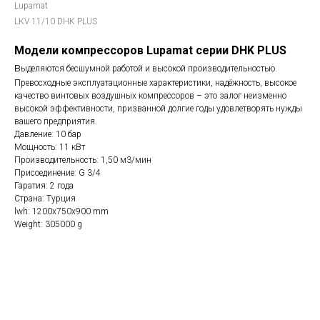
Lupamat
LKV 11/10 DHK PLUS
Модели компрессоров Lupamat серии DHK PLUS
в
ыделяются бесшумной работой и высокой производительностью.
Превосходные эксплуатационные характеристики, надёжность, высокое
качество винтовых воздушных компрессоров – это залог неизменно
высокой эффективности, призванной долгие годы удовлетворять нужды
вашего предприятия.
Давление: 10 бар
Мощность: 11 кВт
Производительность: 1,50 м3/мин
Присоединение: G 3/4
Гаратия: 2 года
Страна: Турция
lwh: 1200x750x900 mm
Weight: 305000 g