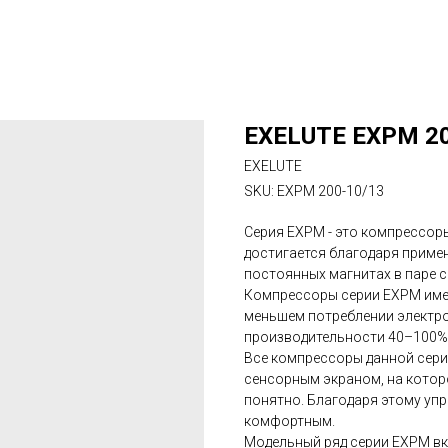
EXELUTE EXPM 2
EXELUTE
SKU:
EXPM 200-10/13
Серия EXPM - это компрессор
достигается благодаря приме
постоянных магнитах в паре 
Компрессоры серии EXPM име
меньшем потреблении электро
производительности 40–100%
Все компрессоры данной сер
сенсорным экраном, на кото
понятно. Благодаря этому уп
комфортным.
Модельный ряд серии EXPM вк