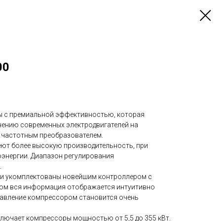
00
ы с премиальной эффективностью, которая
нению современных электродвигателей на
с частотным преобразователем.
ют более высокую производительность, при
энергии. Диапазон регулирования
.
ии укомплектованы новейшим контроллером с
ром вся информация отображается интуитивно
равление компрессором становится очень
лючает компрессоры мощностью от 5,5 до 355 кВт.