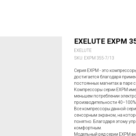
EXELUTE EXPM 3
EXELUTE
SKU:
EXPM 355-7/13
Серия EXPM - это компрессор
достигается благодаря приме
постоянных магнитах в паре 
Компрессоры серии EXPM име
меньшем потреблении электро
производительности 40–100%
Все компрессоры данной сер
сенсорным экраном, на кото
понятно. Благодаря этому уп
комфортным.
Модельный ряд серии EXPM вк