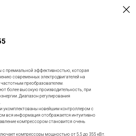
55
ы с премиальной эффективностью, которая
нению современных электродвигателей на
с частотным преобразователем.
ют более высокую производительность, при
энергии. Диапазон регулирования
.
ии укомплектованы новейшим контроллером с
ром вся информация отображается интуитивно
равление компрессором становится очень
лючает компрессоры мощностью от 5,5 до 355 кВт.