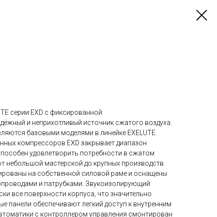
TE серии EXD с фиксированной
адёжный и неприхотливый источник сжатого воздуха.
ляются базовыми моделями в линейке EXELUTE.
нных компрессоров EXD закрывает диапазон
 способен удовлетворить потребности в сжатом
от небольшой мастерской до крупных производств.
рованы на собственной силовой раме и оснащены
опроводами и патрубками. Звукоизолирующий
ки все поверхности корпуса, что значительно
ые панели обеспечивают легкий доступ к внутренним
втоматики с контроллером управления смонтирован