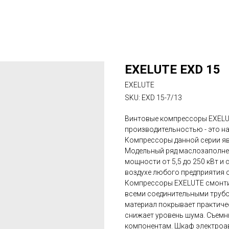
EXELUTE EXD 15
EXELUTE
SKU:
EXD 15-7/13
Винтовые компрессоры EXELU
производительностью - это н
Компрессоры данной серии яв
Модельный ряд маслозаполне
мощности от 5,5 до 250 кВт и
воздухе любого предприятия 
Компрессоры EXELUTE смонти
всеми соединительными труб
материал покрывает практичес
снижает уровень шума. Съемн
компонентам. Шкаф электроа