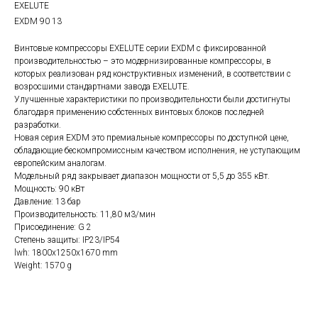
EXELUTE
EXDM 90 13
Винтовые компрессоры EXELUTE серии EXDM с фиксированной
производительностью – это модернизированные компрессоры, в
которых реализован ряд конструктивных изменений, в соответствии с
возросшими стандартнами завода EXELUTE.
Улучшенные характеристики по производительности были достигнуты
благодаря применению собстенных винтовых блоков последней
разработки.
Новая серия EXDM это премиальные компрессоры по доступной цене,
обладающие бескомпромиссным качеством исполнения, не уступающим
европейским аналогам.
Модельный ряд закрывает диапазон мощности от 5,5 до 355 кВт.
Мощность: 90 кВт
Давление: 13 бар
Производительность: 11,80 м3/мин
Присоединение: G 2
Степень защиты: IP23/IP54
lwh: 1800x1250x1670 mm
Weight: 1570 g