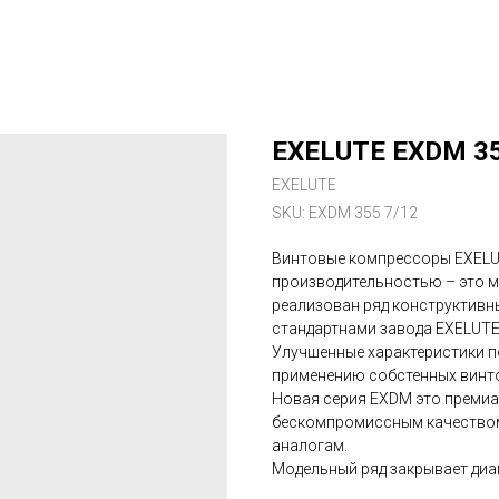
EXELUTE EXDM 35
EXELUTE
SKU:
EXDM 355 7/12
Винтовые компрессоры EXELU
производительностью – это 
реализован ряд конструктивн
стандартнами завода EXELUTE
Улучшенные характеристики п
применению собстенных винто
Новая серия EXDM это премиа
бескомпромиссным качеством
аналогам.
Модельный ряд закрывает диап