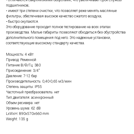
• отличаются сверхнизкими оборотами, что увеличивает срок службы
подшипников;
• имеют три степени очистки, что позволяет реже менять масляные
фильтры, обеспечивая высокое качество сжатого воздуха;
• быстро окупаются.
Это оборудование проходит полное тестирование на всех этапах
производства. Малые габариты позволяют обходиться без обустройства
дополнительного помещения под него. Это надежные установки,
соответствующие высокому стандарту качества.
Мощность: 4 кВт
Привод: Ременной
Питание В/Ф/Гц: 380
Присоединение: 3/4"
Давление: 7-12 бар
Производительность: 0,40-0,65 м3/мин
Степень защиты: IP55
Частотный преобразователь: нет
Тип двигателя: асинхронный
Объем ресивера: нет
Уровень шума: 62 dB
LxWxH: 890x570x660 mm
Weight: 135 g