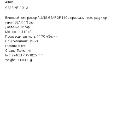
Almig
GEAR-XP110-13
Винтовой компрессор ALMIG GEAR XP 110 с приводом через редуктор
серии GEAR, 13 бар
Давление: 13 бар
Мощность: 110 кВт
Производительность: 14,70 м3/мин
Присоединение: DN 80
Гаратия: 5 лет
Страна: Германия
lwh: 2940x1710x1825 mm
Weight: 3000000 g