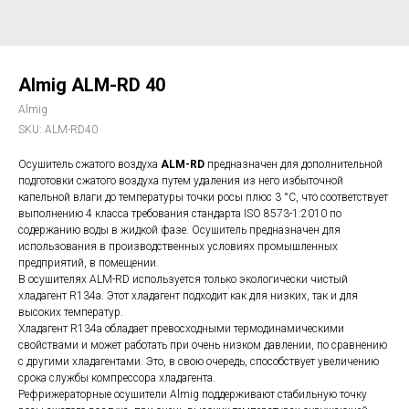
Almig ALM-RD 40
Almig
SKU:
ALM-RD40
Осушитель сжатого воздуха
ALM-RD
предназначен для дополнительной
подготовки сжатого воздуха путем удаления из него избыточной
капельной влаги до температуры точки росы плюс 3 °С, что соответствует
выполнению 4 класса требования стандарта ISO 8573-1:2010 по
содержанию воды в жидкой фазе. Осушитель предназначен для
использования в производственных условиях промышленных
предприятий, в помещении.
В осушителях ALM-RD используется только экологически чистый
хладагент R134a. Этот хладагент подходит как для низких, так и для
высоких температур.
Хладагент R134a обладает превосходными термодинамическими
свойствами и может работать при очень низком давлении, по сравнению
с другими хладагентами. Это, в свою очередь, способствует увеличению
срока службы компрессора хладагента.
Рефрижераторные осушители Almig поддерживают стабильную точку