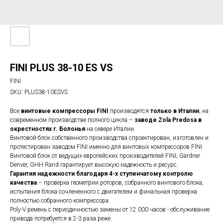
FINI PLUS 38-10 ES VS
FINI
SKU:
PLUS38-10ESVS
Все
винтовые компрессоры FINI
производятся
только в Италии
, на
современном производстве полного цикла –
заводе Zola Predosa в
окрестностях г. Болонья
на севере Италии.
Винтовой блок собственного производства спроектирован, изготовлен и
протестирован заводом FINI именно для винтовых компрессоров FINI.
Винтовой блок от ведущих европейских производителей FINI, Gardner
Denver, GHH Rand гарантирует высокую надежность и ресурс.
Гарантия надежности благодаря 4-х ступенчатому контролю
качества
– проверка геометрии роторов, собранного винтового блока,
испытания блока сочлененного с двигателем и финальная проверка
полностью собранного компрессора.
Poly-V ремень с периодичностью замены от 12 000 часов - обслуживание
привода потребуется в 2-3 раза реже.