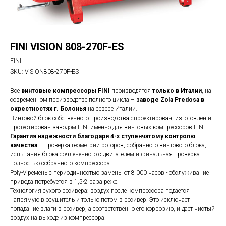
FINI VISION 808-270F-ES
FINI
SKU:
VISION808-270F-ES
Все
винтовые компрессоры FINI
производятся
только в Италии
, на
современном производстве полного цикла –
заводе Zola Predosa в
окрестностях г. Болонья
на севере Италии.
Винтовой блок собственного производства спроектирован, изготовлен и
протестирован заводом FINI именно для винтовых компрессоров FINI.
Гарантия надежности благодаря 4-х ступенчатому контролю
качества
– проверка геометрии роторов, собранного винтового блока,
испытания блока сочлененного с двигателем и финальная проверка
полностью собранного компрессора.
Poly-V ремень с периодичностью замены от 8 000 часов - обслуживание
привода потребуется в 1,5-2 раза реже.
Технология сухого ресивера: воздух после компрессора подается
напрямую в осушитель и только потом в ресивер. Это исключает
попадание влаги в ресивер, а соответственно его коррозию, и дает чистый
воздух на выходе из компрессора.