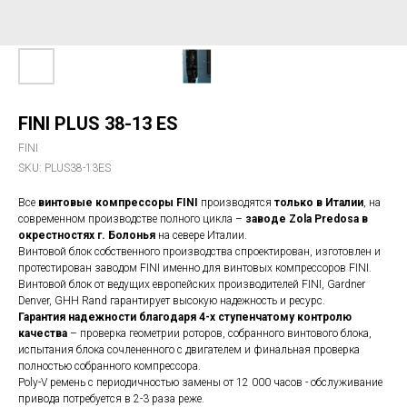
FINI PLUS 38-13 ES
FINI
SKU:
PLUS38-13ES
Все
винтовые компрессоры FINI
производятся
только в Италии
, на
современном производстве полного цикла –
заводе Zola Predosa в
окрестностях г. Болонья
на севере Италии.
Винтовой блок собственного производства спроектирован, изготовлен и
протестирован заводом FINI именно для винтовых компрессоров FINI.
Винтовой блок от ведущих европейских производителей FINI, Gardner
Denver, GHH Rand гарантирует высокую надежность и ресурс.
Гарантия надежности благодаря 4-х ступенчатому контролю
качества
– проверка геометрии роторов, собранного винтового блока,
испытания блока сочлененного с двигателем и финальная проверка
полностью собранного компрессора.
Poly-V ремень с периодичностью замены от 12 000 часов - обслуживание
привода потребуется в 2-3 раза реже.