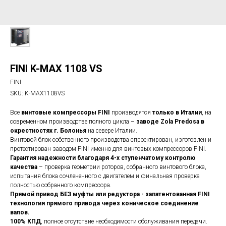
FINI K-MAX 1108 VS
FINI
SKU:
K-MAX1108VS
Все
винтовые компрессоры FINI
производятся
только в Италии
, на
современном производстве полного цикла –
заводе Zola Predosa в
окрестностях г. Болонья
на севере Италии.
Винтовой блок собственного производства спроектирован, изготовлен и
протестирован заводом FINI именно для винтовых компрессоров FINI.
Гарантия надежности благодаря 4-х ступенчатому контролю
качества
– проверка геометрии роторов, собранного винтового блока,
испытания блока сочлененного с двигателем и финальная проверка
полностью собранного компрессора.
Прямой привод БЕЗ муфты или редуктора - запатентованная FINI
технология прямого привода через коническое соединение
валов.
100% КПД
, полное отсутствие необходимости обслуживания передачи.