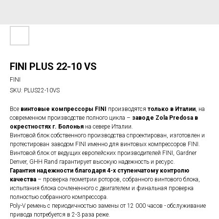
FINI PLUS 22-10 VS
FINI
SKU:
PLUS22-10VS
Все
винтовые компрессоры FINI
производятся
только в Италии
, на
современном производстве полного цикла –
заводе Zola Predosa в
окрестностях г. Болонья
на севере Италии.
Винтовой блок собственного производства спроектирован, изготовлен и
протестирован заводом FINI именно для винтовых компрессоров FINI.
Винтовой блок от ведущих европейских производителей FINI, Gardner
Denver, GHH Rand гарантирует высокую надежность и ресурс.
Гарантия надежности благодаря 4-х ступенчатому контролю
качества
– проверка геометрии роторов, собранного винтового блока,
испытания блока сочлененного с двигателем и финальная проверка
полностью собранного компрессора.
Poly-V ремень с периодичностью замены от 12 000 часов - обслуживание
привода потребуется в 2-3 раза реже.