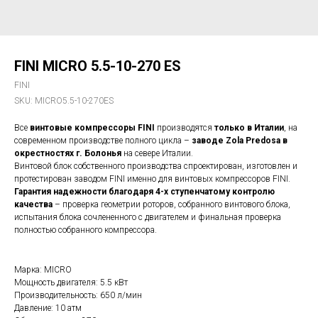
FINI MICRO 5.5-10-270 ES
FINI
SKU:
MICRO5.5-10-270ES
Все
винтовые компрессоры FINI
производятся
только в Италии
, на
современном производстве полного цикла –
заводе Zola Predosa в
окрестностях г. Болонья
на севере Италии.
Винтовой блок собственного производства спроектирован, изготовлен и
протестирован заводом FINI именно для винтовых компрессоров FINI.
Гарантия надежности благодаря 4-х ступенчатому контролю
качества
– проверка геометрии роторов, собранного винтового блока,
испытания блока сочлененного с двигателем и финальная проверка
полностью собранного компрессора.
Марка: MICRO
Мощность двигателя: 5.5 кВт
Производительность: 650 л/мин
Давление: 10 атм