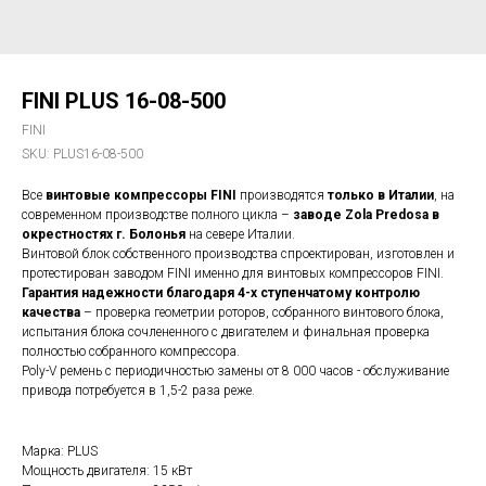
FINI PLUS 16-08-500
FINI
SKU:
PLUS16-08-500
Все
винтовые компрессоры FINI
производятся
только в Италии
, на
современном производстве полного цикла –
заводе Zola Predosa в
окрестностях г. Болонья
на севере Италии.
Винтовой блок собственного производства спроектирован, изготовлен и
протестирован заводом FINI именно для винтовых компрессоров FINI.
Гарантия надежности благодаря 4-х ступенчатому контролю
качества
– проверка геометрии роторов, собранного винтового блока,
испытания блока сочлененного с двигателем и финальная проверка
полностью собранного компрессора.
Poly-V ремень с периодичностью замены от 8 000 часов - обслуживание
привода потребуется в 1,5-2 раза реже.
Марка: PLUS
Мощность двигателя: 15 кВт