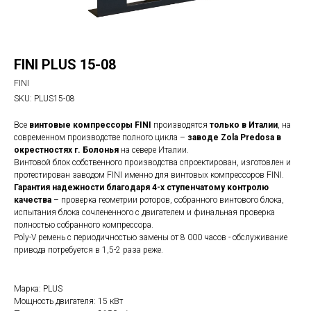
FINI PLUS 15-08
FINI
SKU:
PLUS15-08
Все
винтовые компрессоры FINI
производятся
только в Италии
, на
современном производстве полного цикла –
заводе Zola Predosa в
окрестностях г. Болонья
на севере Италии.
Винтовой блок собственного производства спроектирован, изготовлен и
протестирован заводом FINI именно для винтовых компрессоров FINI.
Гарантия надежности благодаря 4-х ступенчатому контролю
качества
– проверка геометрии роторов, собранного винтового блока,
испытания блока сочлененного с двигателем и финальная проверка
полностью собранного компрессора.
Poly-V ремень с периодичностью замены от 8 000 часов - обслуживание
привода потребуется в 1,5-2 раза реже.
Марка: PLUS
Мощность двигателя: 15 кВт