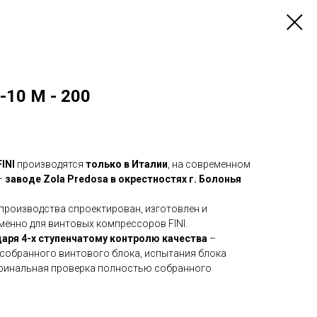
-10 M - 200
INI
производятся
только в Италии
, на современном
–
заводе Zola Predosa в окрестностях г. Болонья
производства спроектирован, изготовлен и
менно для винтовых компрессоров FINI.
аря 4-х ступенчатому контролю качества
–
 собранного винтового блока, испытания блока
 финальная проверка полностью собранного