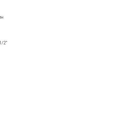
ин
1/2"