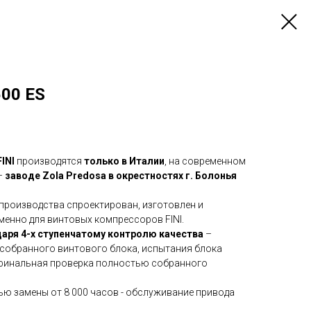
500 ES
INI
производятся
только в Италии
, на современном
–
заводе Zola Predosa в окрестностях г. Болонья
производства спроектирован, изготовлен и
менно для винтовых компрессоров FINI.
аря 4-х ступенчатому контролю качества
–
 собранного винтового блока, испытания блока
 финальная проверка полностью собранного
ью замены от 8 000 часов - обслуживание привода