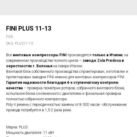
FINI PLUS 11-13
FINI
SKU:
PLUS11-13
Все
винтовые компрессоры FINI
производятся
только в Италии
, на
современном производстве полного цикла –
заводе Zola Predosa в
окрестностях г. Болонья
на севере Италии.
Винтовой блок собственного производства спроектирован, изготовлен и
протестирован заводом FINI именно для винтовых компрессоров FINI.
Гарантия надежности благодаря 4-х ступенчатому контролю
качества
– проверка геометрии роторов, собранного винтового блока,
испытания блока сочлененного с двигателем и финальная проверка
полностью собранного компрессора.
Poly-V ремень с периодичностью замены от 8 000 часов - обслуживание
привода потребуется в 1,5-2 раза реже.
Марка: PLUS
Мощность двигателя: 11 кВт