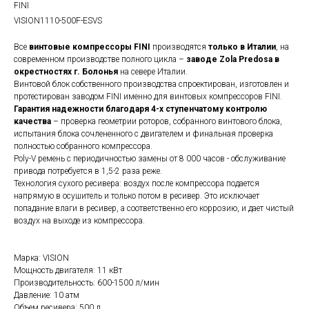
FINI
VISION1110-500F-ESVS
Все
винтовые компрессоры FINI
производятся
только в Италии
, на
современном производстве полного цикла –
заводе Zola Predosa в
окрестностях г. Болонья
на севере Италии.
Винтовой блок собственного производства спроектирован, изготовлен и
протестирован заводом FINI именно для винтовых компрессоров FINI.
Гарантия надежности благодаря 4-х ступенчатому контролю
качества
– проверка геометрии роторов, собранного винтового блока,
испытания блока сочлененного с двигателем и финальная проверка
полностью собранного компрессора.
Poly-V ремень с периодичностью замены от 8 000 часов - обслуживание
привода потребуется в 1,5-2 раза реже.
Технология сухого ресивера: воздух после компрессора подается
напрямую в осушитель и только потом в ресивер. Это исключает
попадание влаги в ресивер, а соответственно его коррозию, и дает чистый
воздух на выходе из компрессора.
Марка: VISION
Мощность двигателя: 11 кВт
Производительность: 600-1500 л/мин
Давление: 10 атм
Объем ресивера: 500 л