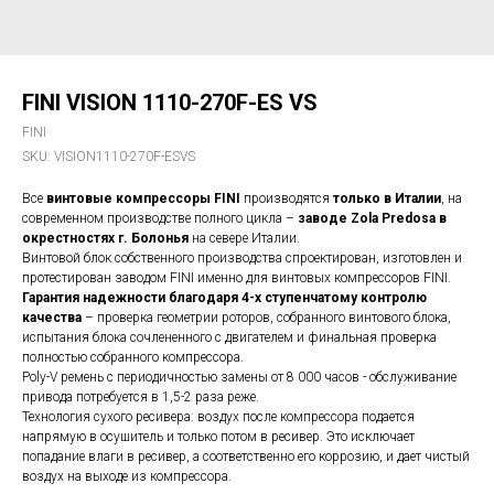
FINI VISION 1110-270F-ES VS
FINI
SKU:
VISION1110-270F-ESVS
Все
винтовые компрессоры FINI
производятся
только в Италии
, на
современном производстве полного цикла –
заводе Zola Predosa в
окрестностях г. Болонья
на севере Италии.
Винтовой блок собственного производства спроектирован, изготовлен и
протестирован заводом FINI именно для винтовых компрессоров FINI.
Гарантия надежности благодаря 4-х ступенчатому контролю
качества
– проверка геометрии роторов, собранного винтового блока,
испытания блока сочлененного с двигателем и финальная проверка
полностью собранного компрессора.
Poly-V ремень с периодичностью замены от 8 000 часов - обслуживание
привода потребуется в 1,5-2 раза реже.
Технология сухого ресивера: воздух после компрессора подается
напрямую в осушитель и только потом в ресивер. Это исключает
попадание влаги в ресивер, а соответственно его коррозию, и дает чистый
воздух на выходе из компрессора.